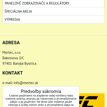
PANELOVÉ ZOBRAZOVAČE A REGULÁTORY
ŠPECIÁLNA AKCIA
VÝPREDAJ
ADRESA
Mertec, s.r.o.
Bakossova 3/C
97401 Banská Bystrica
KONTAKT
e-mail: info@mertec.sk
Telefón: +421 48-4800 791
Predvoľby súkromia
Cookies používame na zlepšenie vašej návštevy tejto
webovej stránky, analýzu jej výkonnosti a zhromažďovanie
údajov o jej používaní. Na tento účel môžeme použiť
nástroje a služby tretích strán a zhromaždené údaje sa