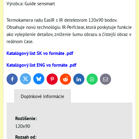
Výrobca:
Guide sensmart
Termokamera radu EasIR s IR detektorom 120x90 bodov.
Obsahuje novú technológiu IR-Perfclear, ktorá poskytuje funkcie
ako vylepšenie detailov, zníženie šumu obrazu a čistejší obraz v
reálnom čase.
Katalógový list SK vo formáte .pdf
Katalógový list ENG vo formáte .pdf
Bluesky
Twitter
Facebook
Pinterest
Reddit
LinkedIn
WhatsApp
E-
mail
Doplnkové informácie
Rozlíšenie:
120x90
Rozsah od: