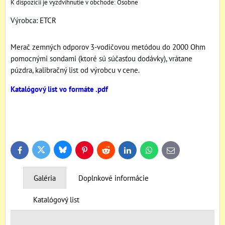
Osobne
Výrobca:
ETCR
Merač zemných odporov 3-vodičovou metódou do 2000 Ohm
pomocnými sondami (ktoré sú súčasťou dodávky), vrátane
púzdra, kalibračný list od výrobcu v cene.
Katalógový list vo formáte .pdf
Bluesky
Twitter
Facebook
Pinterest
Reddit
LinkedIn
WhatsApp
E-
mail
Galéria
Doplnkové informácie
Katalógový list