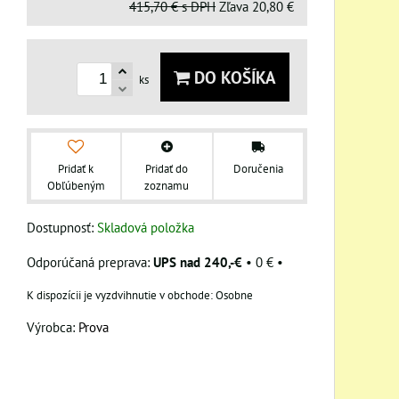
415,70 €
s DPH
Zľava
20,80 €
DO KOŠÍKA
ks
Pridať k
Pridať do
Doručenia
Obľúbeným
zoznamu
Dostupnosť:
Skladová položka
UPS nad 240,-€
•
0 €
•
Osobne
Výrobca:
Prova