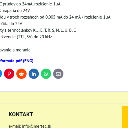
C prúdov do 24mA, rozlíšenie 1μA
C napätia do 24V
du v troch rozsahoch od 0,005 mA do 24 mA / rozlíšenie 1μA
pätia do 24V
y z termočlánkov K, J, E, T, R, S, N, L, U, B, C
ekvencie (TTL, 5V) do 20 kHz
ovanie a meranie
o formáte.pdf (ENG)
uesky
Pinterest
Reddit
LinkedIn
WhatsApp
E-
mail
KONTAKT
e-mail: info@mertec.sk