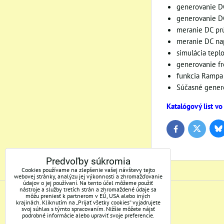
generovanie D
generovanie D
meranie DC prú
meranie DC na
simulácia teplot
generovanie fr
funkcia Rampa
Súčasné gener
Katalógový list v
Bl
Twitter
Facebook
Predvoľby súkromia
Cookies používame na zlepšenie vašej návštevy tejto
webovej stránky, analýzu jej výkonnosti a zhromažďovanie
údajov o jej používaní. Na tento účel môžeme použiť
nástroje a služby tretích strán a zhromaždené údaje sa
môžu preniesť k partnerom v EÚ, USA alebo iných
ADRESA
krajinách. Kliknutím na „Prijať všetky cookies“ vyjadrujete
svoj súhlas s týmto spracovaním. Nižšie môžete nájsť
podrobné informácie alebo upraviť svoje preferencie.
Mertec, s.r.o.