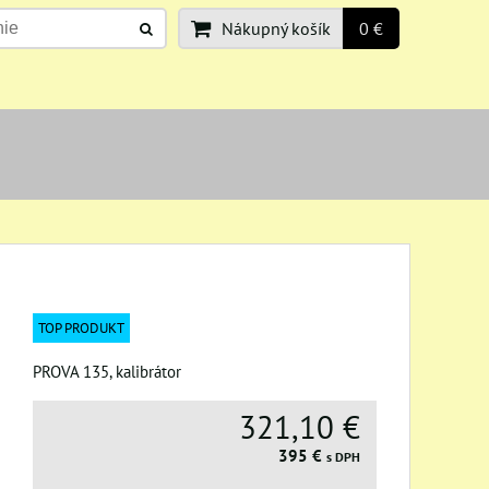
Nákupný košík
0 €
TOP PRODUKT
PROVA 135, kalibrátor
321,10 €
395 €
s DPH