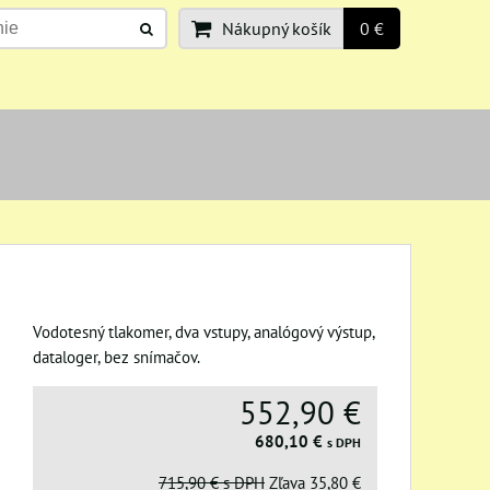
Nákupný košík
0 €
Vodotesný tlakomer, dva vstupy, analógový výstup,
dataloger, bez snímačov.
552,90 €
680,10 €
s DPH
715,90 €
s DPH
Zľava
35,80 €