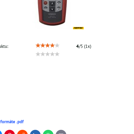
ktu:
4
/
5
(
1
x)
 formáte .pdf