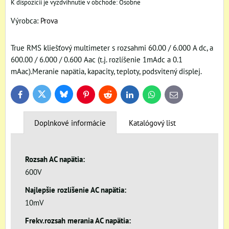
Osobne
Výrobca:
Prova
True RMS kliešťový multimeter s rozsahmi 60.00 / 6.000 A dc, a
600.00 / 6.000 / 0.600 Aac (t.j. rozlíšenie 1mAdc a 0.1
mAac).Meranie napätia, kapacity, teploty, podsvitený displej.
Bluesky
Twitter
Facebook
Pinterest
Reddit
LinkedIn
WhatsApp
E-
mail
Doplnkové informácie
Katalógový list
Rozsah AC napätia:
600V
Najlepšie rozlíšenie AC napätia:
10mV
Frekv.rozsah merania AC napätia: