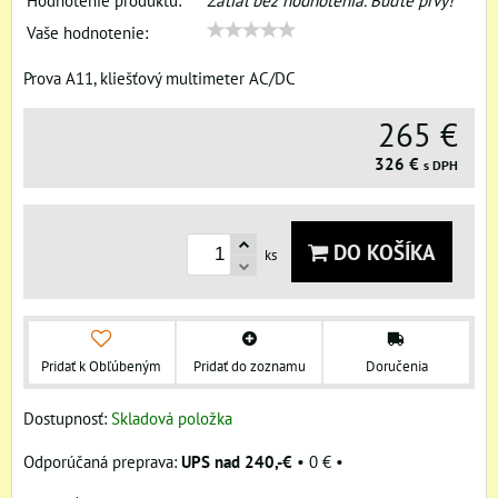
Hodnotenie produktu:
Zatiaľ bez hodnotenia. Buďte prvý!
Vaše hodnotenie:
Prova A11, kliešťový multimeter AC/DC
265 €
326 €
s DPH
DO KOŠÍKA
ks
Pridať k Obľúbeným
Pridať do zoznamu
Doručenia
Dostupnosť:
Skladová položka
UPS nad 240,-€
•
0 €
•