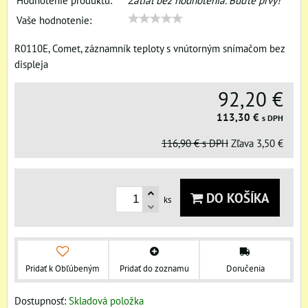
Hodnotenie produktu:
Zatiaľ bez hodnotenia. Buďte prvý!
Vaše hodnotenie:
R0110E, Comet, záznamník teploty s vnútorným snímačom bez
displeja
92,20 €
113,30 €
s DPH
116,90 €
s DPH
Zľava
3,50 €
DO KOŠÍKA
ks
Pridať k Obľúbeným
Pridať do zoznamu
Doručenia
Dostupnosť:
Skladová položka