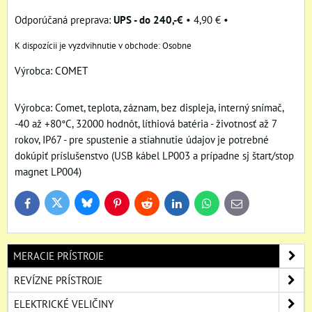
UPS - do 240,-€
•
4,90 €
•
Osobne
Výrobca:
COMET
Výrobca: Comet, teplota, záznam, bez displeja, interný snímač,
-40 až +80°C, 32000 hodnôt, líthiová batéria - životnosť až 7
rokov, IP67 - pre spustenie a stiahnutie údajov je potrebné
dokúpiť príslušenstvo (USB kábel LP003 a prípadne sj štart/stop
magnet LP004)
Bluesky
Twitter
Facebook
Pinterest
Reddit
LinkedIn
WhatsApp
E-
mail
MERACIE PRÍSTROJE
REVÍZNE PRÍSTROJE
ELEKTRICKÉ VELIČINY