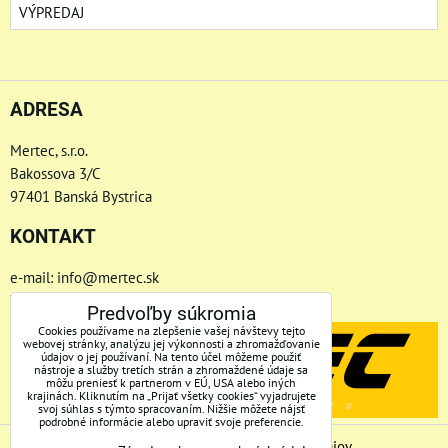
VÝPREDAJ
ADRESA
Mertec, s.r.o.
Bakossova 3/C
97401 Banská Bystrica
KONTAKT
e-mail: info@mertec.sk
Telefón: +421 48-4800 791
Predvoľby súkromia
Cookies používame na zlepšenie vašej návštevy tejto
webovej stránky, analýzu jej výkonnosti a zhromažďovanie
údajov o jej používaní. Na tento účel môžeme použiť
nástroje a služby tretích strán a zhromaždené údaje sa
môžu preniesť k partnerom v EÚ, USA alebo iných
krajinách. Kliknutím na „Prijať všetky cookies“ vyjadrujete
svoj súhlas s týmto spracovaním. Nižšie môžete nájsť
podrobné informácie alebo upraviť svoje preferencie.
Predvoľby súkromia
Zásady ochrany osobných údajov