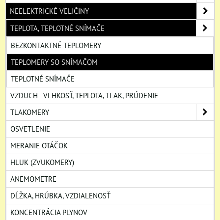
NEELEKTRICKÉ VELIČINY
TEPLOTA, TEPLOTNÉ SNÍMAČE
BEZKONTAKTNÉ TEPLOMERY
TEPLOMERY SO SNÍMAČOM
TEPLOTNÉ SNÍMAČE
VZDUCH - VLHKOSŤ, TEPLOTA, TLAK, PRÚDENIE
TLAKOMERY
OSVETLENIE
MERANIE OTÁČOK
HLUK (ZVUKOMERY)
ANEMOMETRE
DĹŽKA, HRÚBKA, VZDIALENOSŤ
KONCENTRÁCIA PLYNOV