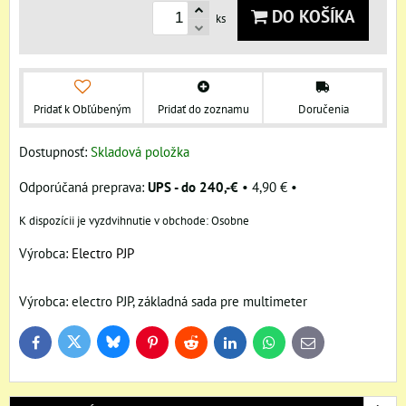
DO KOŠÍKA
ks
Pridať k Obľúbeným
Pridať do zoznamu
Doručenia
Dostupnosť:
Skladová položka
UPS - do 240,-€
•
4,90 €
•
Osobne
Výrobca:
Electro PJP
Výrobca: electro PJP, základná sada pre multimeter
Bluesky
Twitter
Facebook
Pinterest
Reddit
LinkedIn
WhatsApp
E-
mail