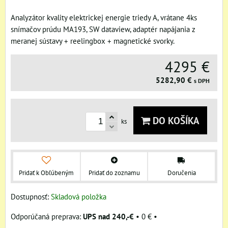
Analyzátor kvality elektrickej energie triedy A, vrátane 4ks
snímačov prúdu MA193, SW dataview, adaptér napájania z
meranej sústavy + reelingbox + magnetické svorky.
4295 €
5282,90 €
s DPH
DO KOŠÍKA
ks
Pridať k Obľúbeným
Pridať do zoznamu
Doručenia
Dostupnosť:
Skladová položka
UPS nad 240,-€
•
0 €
•