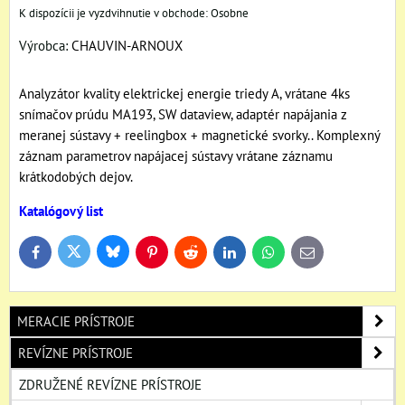
Osobne
Výrobca:
CHAUVIN-ARNOUX
Analyzátor kvality elektrickej energie triedy A, vrátane 4ks
snímačov prúdu MA193, SW dataview, adaptér napájania z
meranej sústavy + reelingbox + magnetické svorky.. Komplexný
záznam parametrov napájacej sústavy vrátane záznamu
krátkodobých dejov.
Katalógový list
Bluesky
Twitter
Facebook
Pinterest
Reddit
LinkedIn
WhatsApp
E-
mail
MERACIE PRÍSTROJE
REVÍZNE PRÍSTROJE
ZDRUŽENÉ REVÍZNE PRÍSTROJE