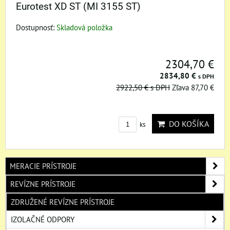
Eurotest XD ST (MI 3155 ST)
Dostupnosť:
Skladová položka
2304,70 €
2834,80 €
s DPH
2922,50 €
s DPH
Zľava 87,70 €
DO KOŠÍKA
ks
MERACIE PRÍSTROJE
REVÍZNE PRÍSTROJE
ZDRUŽENÉ REVÍZNE PRÍSTROJE
IZOLAČNÉ ODPORY