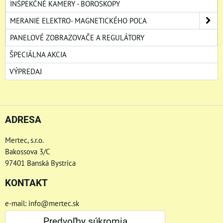
INŠPEKČNÉ KAMERY - BOROSKOPY
MERANIE ELEKTRO- MAGNETICKÉHO POĽA
PANELOVÉ ZOBRAZOVAČE A REGULÁTORY
ŠPECIÁLNA AKCIA
VÝPREDAJ
ADRESA
Mertec, s.r.o.
Bakossova 3/C
97401 Banská Bystrica
KONTAKT
e-mail: info@mertec.sk
Telefón: +421 48-4800 791
Predvoľby súkromia