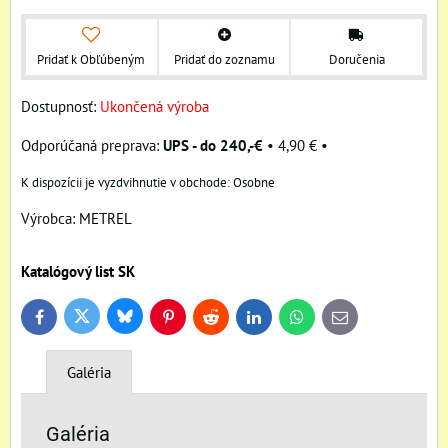
Pridať k Obľúbeným
Pridať do zoznamu
Doručenia
Dostupnosť:
Ukončená výroba
UPS - do 240,-€
•
4,90 €
•
Osobne
Výrobca:
METREL
Katalógový list SK
Bluesky
Twitter
Facebook
Pinterest
Reddit
LinkedIn
WhatsApp
E-
mail
Galéria
Galéria