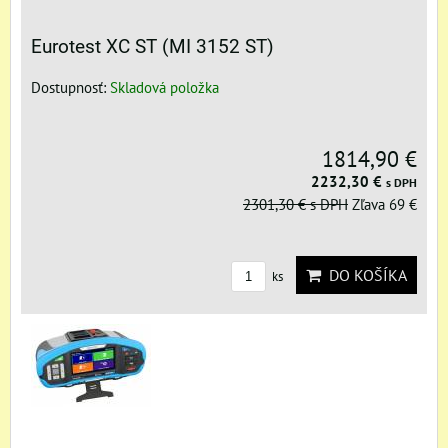
Eurotest XC ST (MI 3152 ST)
Dostupnosť:
Skladová položka
1814,90 €
2232,30 €
s DPH
2301,30 €
s DPH
Zľava 69 €
DO KOŠÍKA
ks