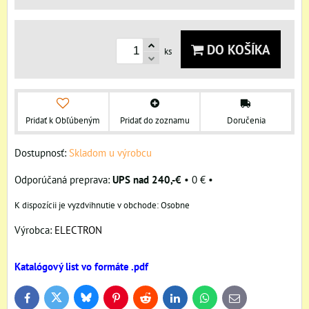
DO KOŠÍKA
ks
Pridať k Obľúbeným
Pridať do zoznamu
Doručenia
Dostupnosť:
Skladom u výrobcu
UPS nad 240,-€
•
0 €
•
Osobne
Výrobca:
ELECTRON
Katalógový list vo formáte .pdf
Bluesky
Twitter
Facebook
Pinterest
Reddit
LinkedIn
WhatsApp
E-