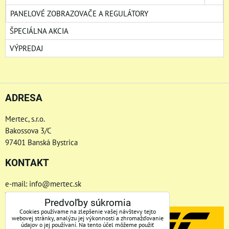
PANELOVÉ ZOBRAZOVAČE A REGULÁTORY
ŠPECIÁLNA AKCIA
VÝPREDAJ
ADRESA
Mertec, s.r.o.
Bakossova 3/C
97401 Banská Bystrica
KONTAKT
e-mail: info@mertec.sk
Telefón: +421 48-4800 791
Predvoľby súkromia
Cookies používame na zlepšenie vašej návštevy tejto
webovej stránky, analýzu jej výkonnosti a zhromažďovanie
údajov o jej používaní. Na tento účel môžeme použiť