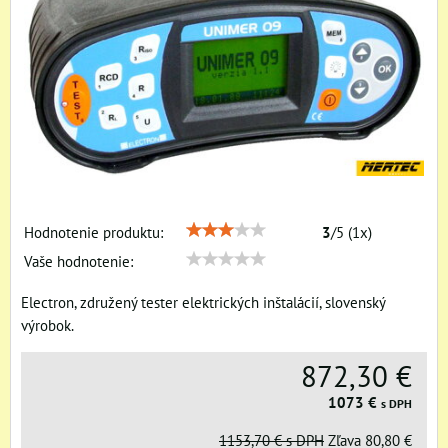
Hodnotenie produktu:
3
/
5
(
1
x)
Vaše hodnotenie:
Electron, združený tester elektrických inštalácií, slovenský
výrobok.
872,30 €
1073 €
s DPH
1153,70 €
s DPH
Zľava
80,80 €