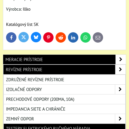
Výrobca:
Illko
Katalógový list SK
Bluesky
Twitter
Facebook
Pinterest
Reddit
LinkedIn
WhatsApp
E-
mail
MERACIE PRÍSTROJE
REVÍZNE PRÍSTROJE
ZDRUŽENÉ REVÍZNE PRÍSTROJE
IZOLAČNÉ ODPORY
PRECHODOVÉ ODPORY (200MA, 10A)
IMPEDANCIA SIETE A CHRÁNIČE
ZEMNÝ ODPOR
TESTERY ELEKTRICKÉHO RUČNÉHO NÁRADIA