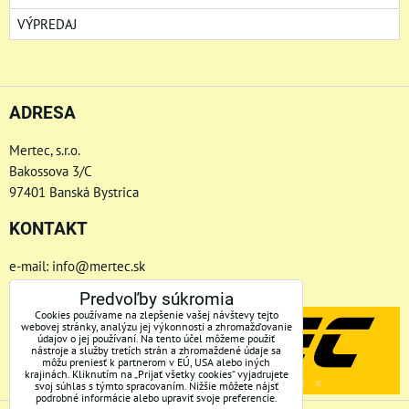
VÝPREDAJ
ADRESA
Mertec, s.r.o.
Bakossova 3/C
97401 Banská Bystrica
KONTAKT
e-mail: info@mertec.sk
Telefón: +421 48-4800 791
Predvoľby súkromia
Cookies používame na zlepšenie vašej návštevy tejto
webovej stránky, analýzu jej výkonnosti a zhromažďovanie
údajov o jej používaní. Na tento účel môžeme použiť
nástroje a služby tretích strán a zhromaždené údaje sa
môžu preniesť k partnerom v EÚ, USA alebo iných
krajinách. Kliknutím na „Prijať všetky cookies“ vyjadrujete
svoj súhlas s týmto spracovaním. Nižšie môžete nájsť
podrobné informácie alebo upraviť svoje preferencie.