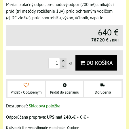
Meria: izolačný odpor, prechodový odpor (200mA), unikajúci
prúd (tri metódy, rozlíšenie 1uA), prúd ochranným vodičom
(aj DC zložka), prúd spotrebiča, výkon, účinník, napätie.
640 €
787,20 €
s DPH
DO KOŠÍKA
ks
Pridať k Obľúbeným
Pridať do zoznamu
Doručenia
Dostupnosť:
Skladová položka
UPS nad 240,-€
•
0 €
•
Osobne