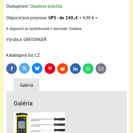
Dostupnosť:
Skladová položka
UPS - do 240,-€
•
4,90 €
•
Osobne
Výrobca:
GREISINGER
Katalógový list CZ
Bluesky
Twitter
Facebook
Pinterest
Reddit
LinkedIn
WhatsApp
E-
mail
Galéria
Galéria