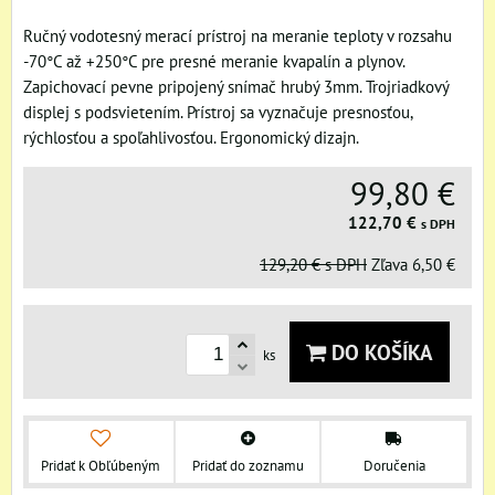
Ručný vodotesný merací prístroj na meranie teploty v rozsahu
-70°C až +250°C pre presné meranie kvapalín a plynov.
Zapichovací pevne pripojený snímač hrubý 3mm. Trojriadkový
displej s podsvietením. Prístroj sa vyznačuje presnosťou,
rýchlosťou a spoľahlivosťou. Ergonomický dizajn.
99,80 €
122,70 €
s DPH
129,20 €
s DPH
Zľava
6,50 €
DO KOŠÍKA
ks
Pridať k Obľúbeným
Pridať do zoznamu
Doručenia