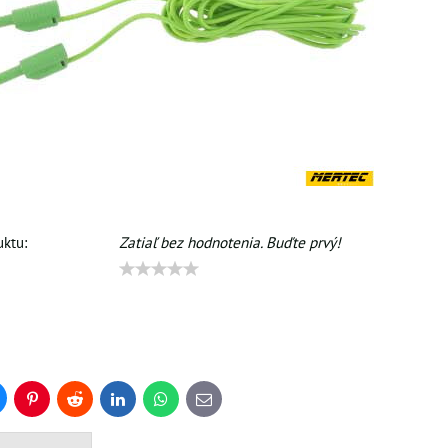
ktu:
Zatiaľ bez hodnotenia. Buďte prvý!
uesky
Pinterest
Reddit
LinkedIn
WhatsApp
E-
mail