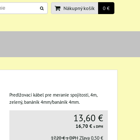
Nákupný košík
0 €
Predlžovací kábel pre meranie spojitosti, 4m,
zelený, banánik 4mm/banánik 4mm.
13,60 €
16,70 €
s DPH
17,20 €
s DPH
Zľava
0,50 €