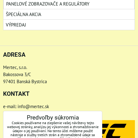
PANELOVÉ ZOBRAZOVAČE A REGULÁTORY
ŠPECIÁLNA AKCIA
VÝPREDAJ
ADRESA
Mertec, s.r.o.
Bakossova 3/C
97401 Banská Bystrica
KONTAKT
e-mail: info@mertec.sk
Telefón: +421 48-4800 791
Predvoľby súkromia
Cookies používame na zlepšenie vašej návštevy tejto
webovej stránky, analýzu jej výkonnosti a zhromažďovanie
údajov o jej používaní. Na tento účel môžeme použiť
nástroje a služby tretích strán a zhromaždené údaje sa