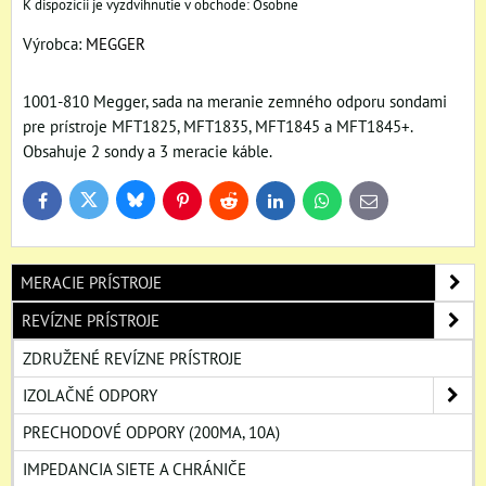
Osobne
Výrobca:
MEGGER
1001-810 Megger, sada na meranie zemného odporu sondami
pre prístroje MFT1825, MFT1835, MFT1845 a MFT1845+.
Obsahuje 2 sondy a 3 meracie káble.
Bluesky
Twitter
Facebook
Pinterest
Reddit
LinkedIn
WhatsApp
E-
mail
MERACIE PRÍSTROJE
REVÍZNE PRÍSTROJE
ZDRUŽENÉ REVÍZNE PRÍSTROJE
IZOLAČNÉ ODPORY
PRECHODOVÉ ODPORY (200MA, 10A)
IMPEDANCIA SIETE A CHRÁNIČE