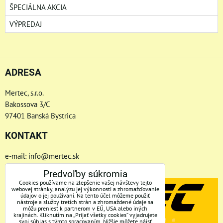
ŠPECIÁLNA AKCIA
VÝPREDAJ
ADRESA
Mertec, s.r.o.
Bakossova 3/C
97401 Banská Bystrica
KONTAKT
e-mail: info@mertec.sk
Telefón: +421 48-4800 791
Predvoľby súkromia
Cookies používame na zlepšenie vašej návštevy tejto
webovej stránky, analýzu jej výkonnosti a zhromažďovanie
údajov o jej používaní. Na tento účel môžeme použiť
nástroje a služby tretích strán a zhromaždené údaje sa
môžu preniesť k partnerom v EÚ, USA alebo iných
krajinách. Kliknutím na „Prijať všetky cookies“ vyjadrujete
svoj súhlas s týmto spracovaním. Nižšie môžete nájsť