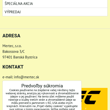
ŠPECIÁLNA AKCIA
VÝPREDAJ
ADRESA
Mertec, s.r.o.
Bakossova 3/C
97401 Banská Bystrica
KONTAKT
e-mail: info@mertec.sk
Telefón: +421 48-4800 791
Predvoľby súkromia
Cookies používame na zlepšenie vašej návštevy tejto
webovej stránky, analýzu jej výkonnosti a zhromažďovanie
údajov o jej používaní. Na tento účel môžeme použiť
nástroje a služby tretích strán a zhromaždené údaje sa
môžu preniesť k partnerom v EÚ, USA alebo iných
krajinách. Kliknutím na „Prijať všetky cookies“ vyjadrujete
svoj súhlas s týmto spracovaním. Nižšie môžete nájsť