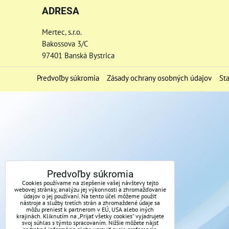
ADRESA
Mertec, s.r.o.
Bakossova 3/C
97401 Banská Bystrica
Predvoľby súkromia
Zásady ochrany osobných údajov
St
Predvoľby súkromia
Cookies používame na zlepšenie vašej návštevy tejto
webovej stránky, analýzu jej výkonnosti a zhromažďovanie
údajov o jej používaní. Na tento účel môžeme použiť
nástroje a služby tretích strán a zhromaždené údaje sa
môžu preniesť k partnerom v EÚ, USA alebo iných
krajinách. Kliknutím na „Prijať všetky cookies“ vyjadrujete
svoj súhlas s týmto spracovaním. Nižšie môžete nájsť